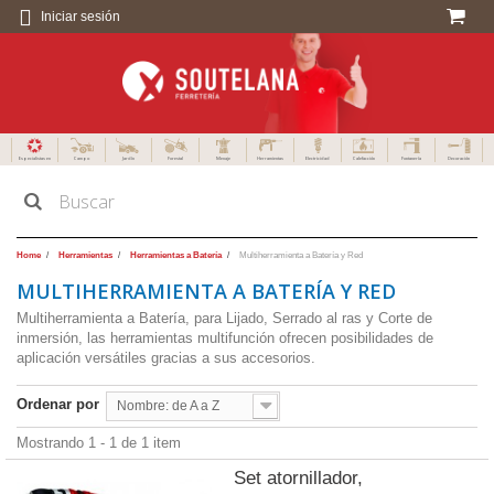
Iniciar sesión
Especialistas en
Campo
Jardín
Forestal
Menaje
Herramientas
Electricidad
Calefacción
Fontanería
Decoración
Home
Herramientas
Herramientas a Batería
Multiherramienta a Batería y Red
MULTIHERRAMIENTA A BATERÍA Y RED
Multiherramienta a Batería, para Lijado, Serrado al ras y Corte de
inmersión, las herramientas multifunción ofrecen posibilidades de
aplicación versátiles gracias a sus accesorios.
Ordenar por
Nombre: de A a Z
Mostrando 1 - 1 de 1 item
Set atornillador,