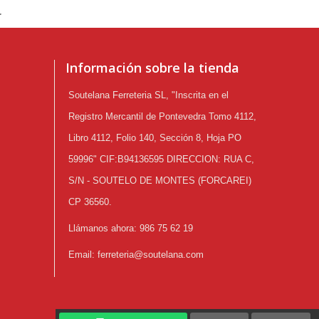
.
Información sobre la tienda
Soutelana Ferreteria SL, "Inscrita en el
Registro Mercantil de Pontevedra Tomo 4112,
Libro 4112, Folio 140, Sección 8, Hoja PO
59996" CIF:B94136595 DIRECCION: RUA C,
S/N - SOUTELO DE MONTES (FORCAREI)
CP 36560.
Llámanos ahora:
986 75 62 19
Email:
ferreteria@soutelana.com