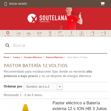
Iniciar sesión
Especialistas en
Campo
Jardín
Forestal
Menaje
Herramientas
Electricidad
Calefacción
Fontanería
Decoración
Home
Campo
Cercados Eléctricos
Pastores Eléctricos
Pastor Batería 12 Voltios
PASTOR BATERÍA 12 VOLTIOS
Recomendado para instalaciones fijas donde se necesita
alta
potencia a bajo precio
y no se dispone de energía eléctrica.
Ordenar por
Nombre: de A a Z
Mostrando 1 - 6 de 6 items
Pastor eléctrico a Batería
externa 12 v ION HB 3 Julios