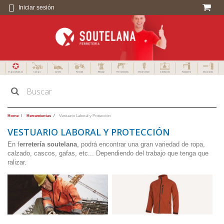
Iniciar sesión
Especialistas en
Campo
Jardín
Forestal
Menaje
Herramientas
Electricidad
Calefacción
Fontanería
Decoración
Home
Herramientas
Vestuario Laboral y Protección
VESTUARIO LABORAL Y PROTECCIÓN
En f
erretería soutelana
, podrá encontrar una gran variedad de ropa,
calzado, cascos, gafas, etc... Dependiendo del trabajo que tenga que
ralizar.