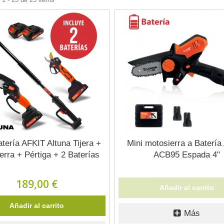
atería AFKIT Altuna Tijera +
Mini motosierra a Batería
erra + Pértiga + 2 Baterías
ACB95 Espada 4"
189,00 €
Añadir al carrito
Añadir al carrito
Más