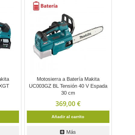
kita
Motosierra a Batería Makita
 XGT
UC003GZ BL Tensión 40 V Espada
30 cm
369,00 €
Añadir al carrito
Más