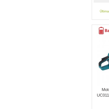
Última
Mot
UC011