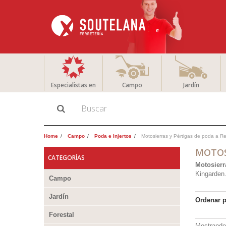
Especialistas en
Campo
Jardín
Home
Campo
Poda e Injertos
Motosierras y Pértigas de poda a Re
MOTOS
CATEGORÍAS
Motosierr
Kingarden
Campo
Jardín
Ordenar 
Forestal
Mostrando 