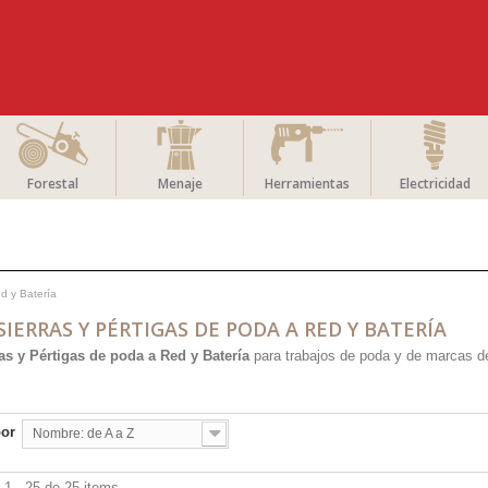
Forestal
Menaje
Herramientas
Electricidad
d y Batería
IERRAS Y PÉRTIGAS DE PODA A RED Y BATERÍA
as y Pértigas de poda a Red y Batería
para trabajos de poda y de marcas 
.
por
Nombre: de A a Z
1 - 25 de 25 items