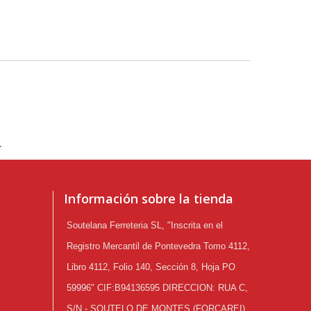
.
Información sobre la tienda
Soutelana Ferreteria SL, "Inscrita en el
Registro Mercantil de Pontevedra Tomo 4112,
Libro 4112, Folio 140, Sección 8, Hoja PO
59996" CIF:B94136595 DIRECCION: RUA C,
S/N - SOUTELO DE MONTES (FORCAREI)