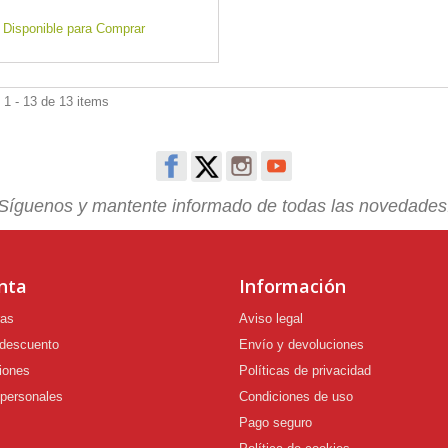
Disponible para Comprar
1 - 13 de 13 items
Síguenos y mantente informado de todas las novedades
nta
Información
ras
Aviso legal
 descuento
Envío y devoluciones
iones
Políticas de privacidad
 personales
Condiciones de uso
Pago seguro