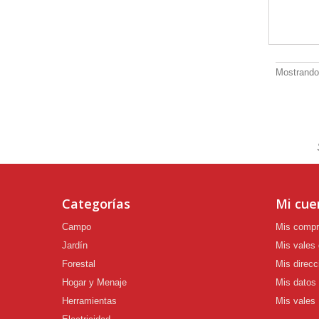
Mostrando 
Categorías
Mi cue
Campo
Mis comp
Jardín
Mis vales
Forestal
Mis direcc
Hogar y Menaje
Mis datos
Herramientas
Mis vales