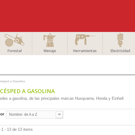
Forestal
Menaje
Herramientas
Electricidad
césped a Gasolina
CÉSPED A GASOLINA
des a gasolina, de las principales marcas Husqvarna, Honda y Einhell.
por
Nombre: de A a Z
1 - 13 de 13 items