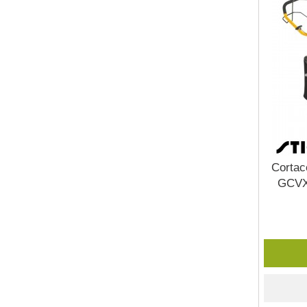
Corta
GCVX