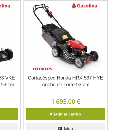
53 VKE
Cortacésped Honda HRX 537 HYE
 53 cm
Ancho de corte 53 cm
1 695,00 €
Añadir al carrito
Más