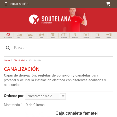
Iniciar sesión
Especialistas en
Campo
Jardín
Forestal
Menaje
Herramientas
Electricidad
Calefacción
Fontanería
Decoración
Home
Electricidad
Canalización
CANALIZACIÓN
Cajas de derivación, regletas de conexión y canaletas
para
proteger y ocultar la instalación eléctrica con diferentes acabados y
accesorios.
Ordenar por
Nombre: de A a Z
Mostrando 1 - 9 de 9 items
Caja canaleta famatel