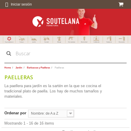
Iniciar sesión
Especialistas en
Campo
Jardín
Forestal
Menaje
Herramientas
Electricidad
Calefacción
Fontanería
Decoración
Home
Jardín
Barbacoas y Paelleras
Paelleras
PAELLERAS
La paellera para jardín es la sartén en la que se cocina el
tradicional plato de paella. Los hay de muchos tamaños y
materiales.
Ordenar por
Nombre: de A a Z
Mostrando 1 - 16 de 16 items