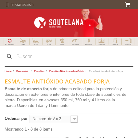
Iniciar sesión
Especialistas en
Campo
Jardín
Forestal
Menaje
Herramientas
Electricidad
Calefacción
Fontanería
Decoración
Home
Decoración
Esmaltes
Esmaltes Directos sobre Óxido
Esmalte Antióxido Acabado forja
ESMALTE ANTIÓXIDO ACABADO FORJA
Esmalte de aspecto forja
de primera calidad para la protección y
decoración en exteriores e interiores de toda clase de superficies de
hierro.
Disponibles en envases 350 ml, 750 ml y 4 Litros de la
marca Oxiron de Titan y Hammerite
Ordenar por
Nombre: de A a Z
Mostrando 1 - 8 de 8 items