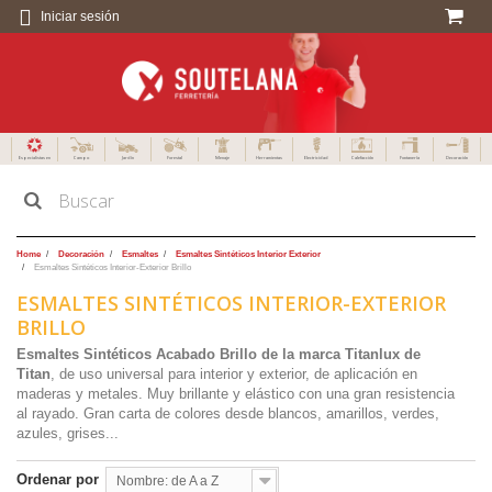
Iniciar sesión
Especialistas en
Campo
Jardín
Forestal
Menaje
Herramientas
Electricidad
Calefacción
Fontanería
Decoración
Home
Decoración
Esmaltes
Esmaltes Sintéticos Interior Exterior
Esmaltes Sintéticos Interior-Exterior Brillo
ESMALTES SINTÉTICOS INTERIOR-EXTERIOR
BRILLO
Esmaltes Sintéticos Acabado Brillo de la marca Titanlux de
Titan
, de uso universal para interior y exterior, de aplicación en
maderas y metales.
Muy brillante y elástico con una gran resistencia
al rayado.
Gran carta de colores desde blancos, amarillos, verdes,
azules, grises...
Ordenar por
Nombre: de A a Z