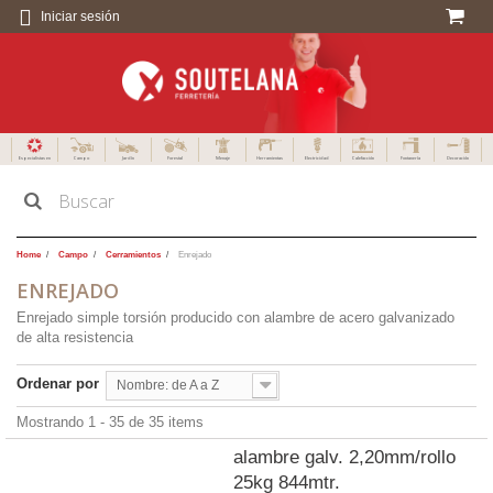
Iniciar sesión
Especialistas en
Campo
Jardín
Forestal
Menaje
Herramientas
Electricidad
Calefacción
Fontanería
Decoración
Home
Campo
Cerramientos
Enrejado
ENREJADO
Enrejado simple torsión producido con alambre de acero galvanizado
de alta resistencia
Ordenar por
Nombre: de A a Z
Mostrando 1 - 35 de 35 items
alambre galv. 2,20mm/rollo
25kg 844mtr.