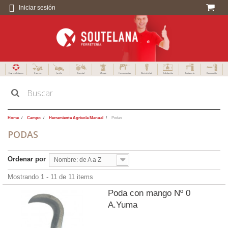
Iniciar sesión
Especialistas en
Campo
Jardín
Forestal
Menaje
Herramientas
Electricidad
Calefacción
Fontanería
Decoración
Home
Campo
Herramienta Agrícola Manual
Podas
PODAS
Ordenar por
Nombre: de A a Z
Mostrando 1 - 11 de 11 items
Poda con mango Nº 0
A.Yuma