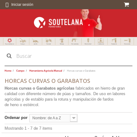
Iniciar sesión
Especialistas en
Campo
Jardín
Forestal
Menaje
Herramientas
Electricidad
Calefacción
Fontanería
Decoración
Home
Campo
Herramienta Agrícola Manual
Horcas curvas o Garabatos
HORCAS CURVAS O GARABATOS
Horcas curvas o Garabatos agrícolas
fabricados en hierro de gran
calidad con diferente número de púas y tamaños. De uso en labores
agrícolas y de establo para la rotura y manipulación de fardos
de heno o estiércol.
Ordenar por
Nombre: de A a Z
Mostrando 1 - 7 de 7 items