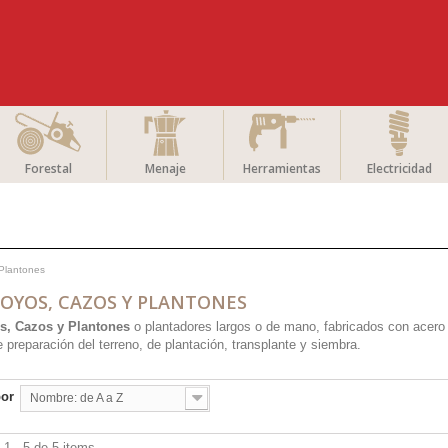
Forestal
Menaje
Herramientas
Electricidad
Plantones
OYOS, CAZOS Y PLANTONES
s, Cazos y Plantones
o plantadores largos o de mano, fabricados con acero d
e preparación del terreno, de plantación, transplante y siembra.
por
Nombre: de A a Z
1 - 5 de 5 items