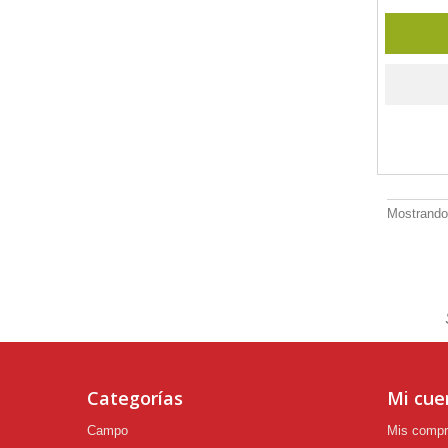
Mostrando 
Categorías
Mi cue
Campo
Mis comp