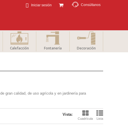
Consúltanos
Iniciar sesión
Calefacción
Fontanería
Decoración
e gran calidad, de uso agrícola y en jardinería para
Vista:
Cuadrícula
Lista