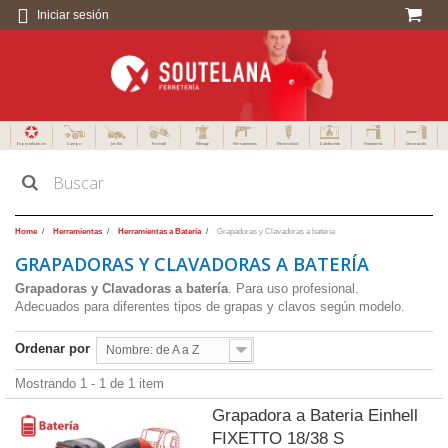
Iniciar sesión
Especialistas en
Campo
Jardín
Forestal
Menaje
Herramientas
Electricidad
Calefacción
Fontanería
Decoración
Home
Herramientas
Herramientas a Batería
Grapadoras y Clavadoras a batería
GRAPADORAS Y CLAVADORAS A BATERÍA
Grapadoras y Clavadoras a batería
. Para uso profesional.
Adecuados para diferentes tipos de grapas y clavos según modelo.
Ordenar por
Nombre: de A a Z
Mostrando 1 - 1 de 1 item
Grapadora a Bateria Einhell
FIXETTO 18/38 S