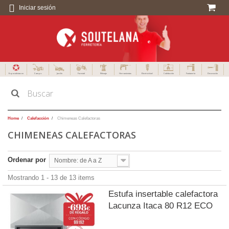
Iniciar sesión
Especialistas en
Campo
Jardín
Forestal
Menaje
Herramientas
Electricidad
Calefacción
Fontanería
Decoración
Home
Calefacción
Chimeneas Calefactoras
CHIMENEAS CALEFACTORAS
Ordenar por
Nombre: de A a Z
Mostrando 1 - 13 de 13 items
Estufa insertable calefactora
Lacunza Itaca 80 R12 ECO