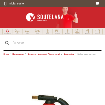
Iniciar sesión
Especialistas en
Campo
Jardín
Forestal
Menaje
Herramientas
Electricidad
Calefacción
Fontanería
Decoración
Home
Herramientas
Accesorios Maquinaria Electroportatil
Accesorios
Soplete super ego piezo