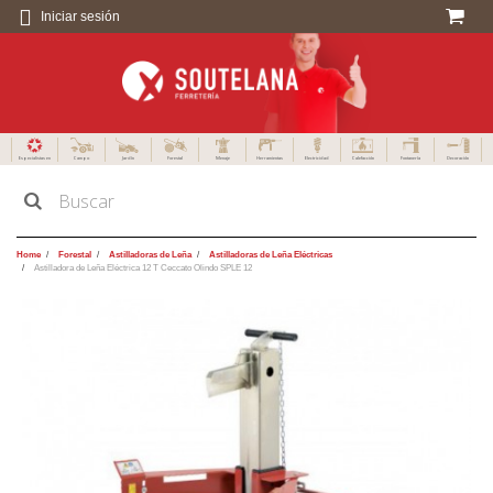
Iniciar sesión
Especialistas en
Campo
Jardín
Forestal
Menaje
Herramientas
Electricidad
Calefacción
Fontanería
Decoración
Home
Forestal
Astilladoras de Leña
Astilladoras de Leña Eléctricas
Astilladora de Leña Eléctrica 12 T Ceccato Olindo SPLE 12