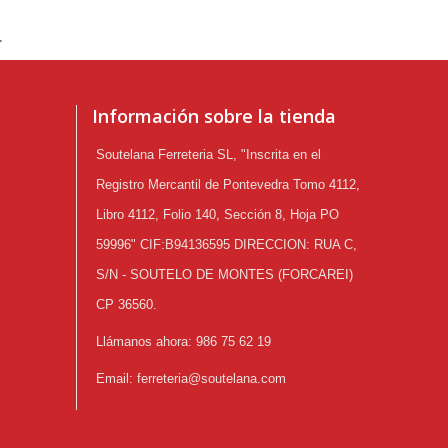
.
Información sobre la tienda
Soutelana Ferreteria SL, "Inscrita en el
Registro Mercantil de Pontevedra Tomo 4112,
Libro 4112, Folio 140, Sección 8, Hoja PO
59996" CIF:B94136595 DIRECCION: RUA C,
S/N - SOUTELO DE MONTES (FORCAREI)
CP 36560.
Llámanos ahora:
986 75 62 19
Email:
ferreteria@soutelana.com