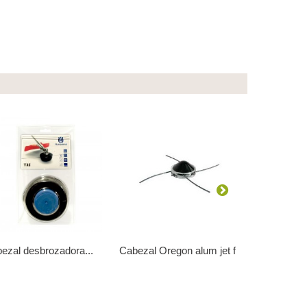
ezal desbrozadora...
Cabezal Oregon alum jet fit
Cabezal de
Co