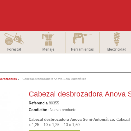
Forestal
Menaje
Herramientas
Electricidad
sbrozadoras
Cabezal desbrozadora Anova Semi-Automático
Cabezal desbrozadora Anova 
Referencia
80355
Condición:
Nuevo producto
Cabezal desbrozadora Anova Semi-Automático.
Cabezal 
x 1,25 – 10 x 1,25 – 10 x 1,50