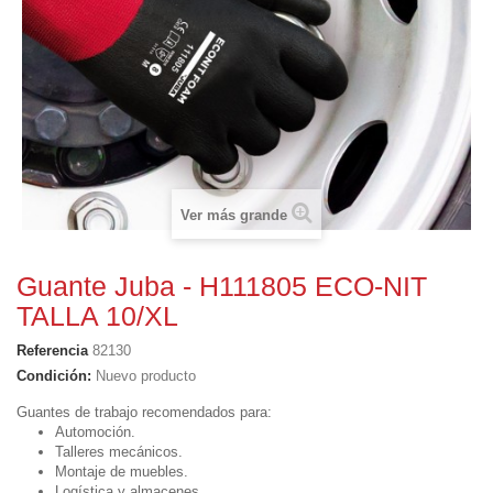
Ver más grande
Guante Juba - H111805 ECO-NIT
TALLA 10/XL
Referencia
82130
Condición:
Nuevo producto
Guantes de trabajo recomendados para:
Automoción.
Talleres mecánicos.
Montaje de muebles.
Logística y almacenes.