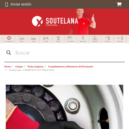
Iniciar sesión
Especialistas en
Campo
Jardín
Forestal
Menaje
Herramientas
Electricidad
Calefacción
Fontanería
Decoración
Home
Campo
Poda e Injertos
Complementos y Elementos de Protección
Guante Juba - H111805 ECO-NIT TALLA 10/XL