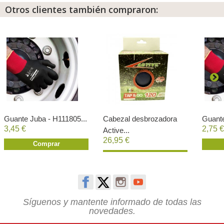
Otros clientes también compraron:
Guante Juba - H111805...
Cabezal desbrozadora
Guante
3,45 €
2,75 €
Active...
26,95 €
Comprar
Comprar
Síguenos y mantente informado de todas las
novedades.