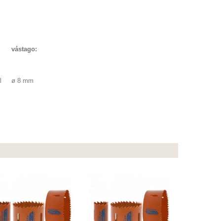
vástago:
l
ø 8 mm