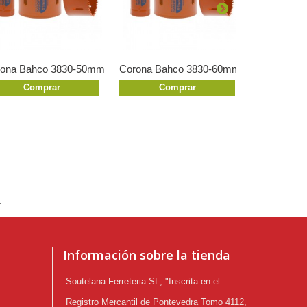
rona Bahco 3830-50mm
Corona Bahco 3830-60mm
Corona 383
Comprar
Comprar
Co
.
Información sobre la tienda
Soutelana Ferreteria SL, "Inscrita en el
Registro Mercantil de Pontevedra Tomo 4112,