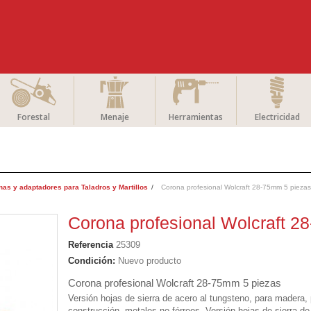
Forestal
Menaje
Herramientas
Electricidad
nas y adaptadores para Taladros y Martillos
Corona profesional Wolcraft 28-75mm 5 piezas
Corona profesional Wolcraft 2
Referencia
25309
Condición:
Nuevo producto
Corona profesional Wolcraft 28-75mm 5 piezas
Versión hojas de sierra de acero al tungsteno, para madera,
construcción, metales no férreos, Versión hojas de sierra d