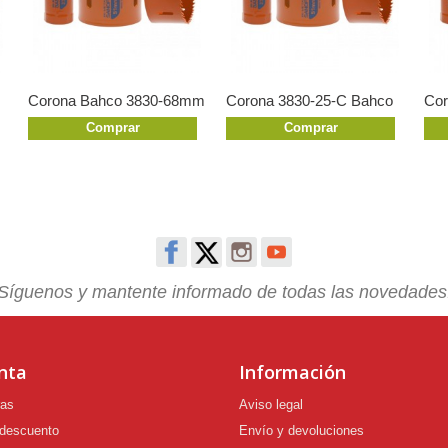
Corona Bahco 3830-68mm
Corona 3830-25-C Bahco
Co
Comprar
Comprar
Síguenos y mantente informado de todas las novedades
nta
Información
ras
Aviso legal
 descuento
Envío y devoluciones