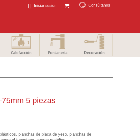
Consúltanos
Iniciar sesión
Calefacción
Fontanería
Decoración
8-75mm 5 piezas
 plásticos, planchas de placa de yeso, planchas de
e acero al tungsteno, cuerpo metálico