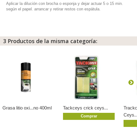
Aplicar la dilución con brocha o esponja y dejar actuar 5 o 15 min.
según el papel. arrancar y retirar restos con espátula.
3 Productos de la misma categoría:
Grasa litio oxi...no 400ml
Tackceys crick ceys...
Trackc
Ceys..
Comprar