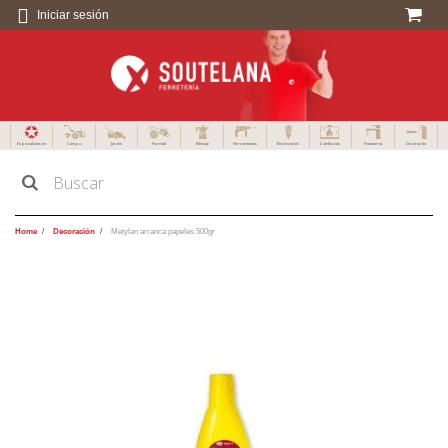
Iniciar sesión
Especialistas en
Campo
Jardín
Forestal
Menaje
Herramientas
Electricidad
Calefacción
Fontanería
Decoración
Home
Decoración
Metylan arranca papeles 500gr