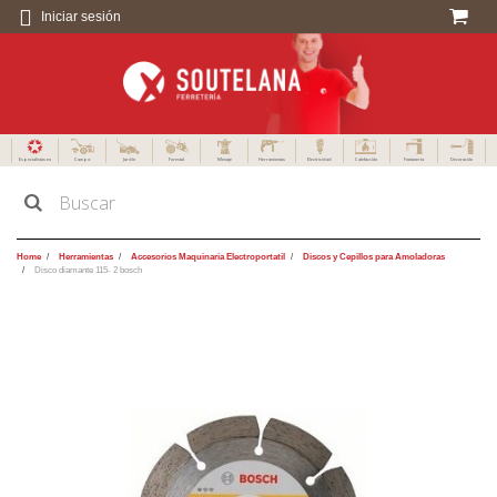
Iniciar sesión
Especialistas en
Campo
Jardín
Forestal
Menaje
Herramientas
Electricidad
Calefacción
Fontanería
Decoración
Home
Herramientas
Accesorios Maquinaria Electroportatil
Discos y Cepillos para Amoladoras
Disco diamante 115- 2 bosch