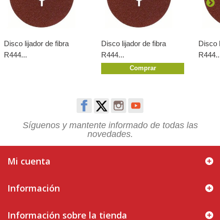
Disco lijador de fibra
Disco lijador de fibra
Disco l
R444...
R444...
R444..
Comprar
Síguenos y mantente informado de todas las
novedades.
Mi cuenta
Información
Información sobre la tienda