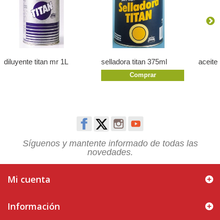
diluyente titan mr 1L
selladora titan 375ml
aceite
Comprar
Síguenos y mantente informado de todas las
novedades.
Mi cuenta
Información