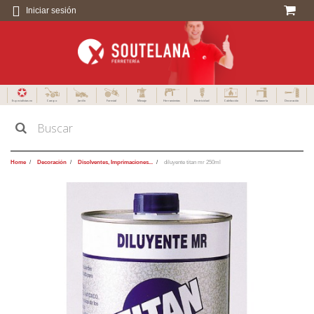
Iniciar sesión
Especialistas en
Campo
Jardín
Forestal
Menaje
Herramientas
Electricidad
Calefacción
Fontanería
Decoración
Home
Decoración
Disolventes, Imprimaciones...
diluyente titan mr 250ml