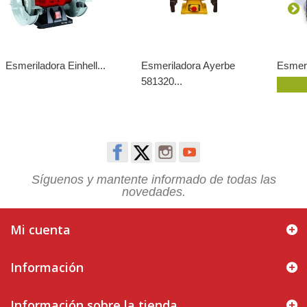
Esmeriladora Einhell...
Esmeriladora Ayerbe
Esmeri
581320...
Síguenos y mantente informado de todas las
novedades.
Mi cuenta
Información
Información sobre la tienda