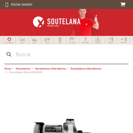
Iniciar sesión
Especialistas en
Campo
Jardín
Forestal
Menaje
Herramientas
Electricidad
Calefacción
Fontanería
Decoración
Home
Herramientas
Herramientas a Red eléctrica
Esmeriladora a Red eléctrica
Esmeriladora Werku WK401340