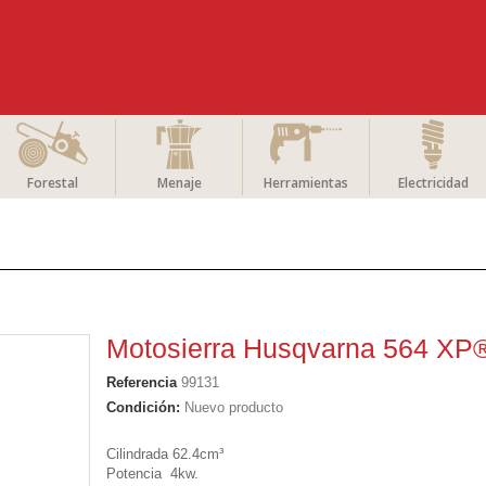
Forestal
Menaje
Herramientas
Electricidad
Motosierra Husqvarna 564 XP®
Referencia
99131
Condición:
Nuevo producto
Cilindrada 62.4
cm³
Potencia 4kw.