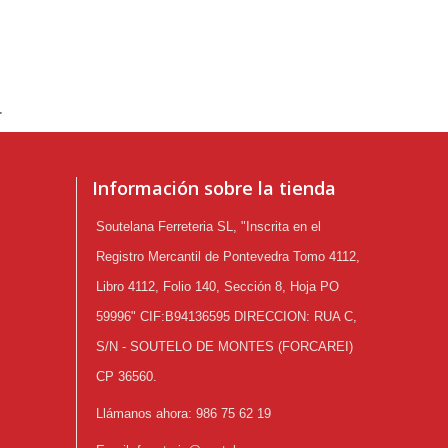
.
Información sobre la tienda
Soutelana Ferreteria SL, "Inscrita en el
Registro Mercantil de Pontevedra Tomo 4112,
Libro 4112, Folio 140, Sección 8, Hoja PO
59996" CIF:B94136595 DIRECCION: RUA C,
S/N - SOUTELO DE MONTES (FORCAREI)
CP 36560.
Llámanos ahora:
986 75 62 19