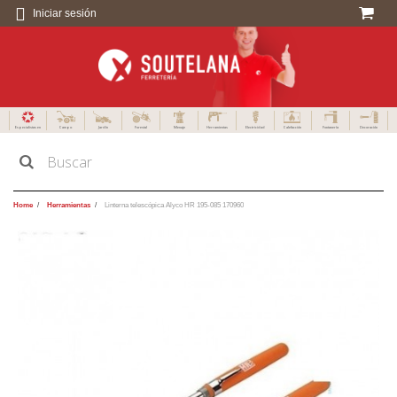
Iniciar sesión
Especialistas en
Campo
Jardín
Forestal
Menaje
Herramientas
Electricidad
Calefacción
Fontanería
Decoración
Home
Herramientas
Linterna telescópica Alyco HR 195-085 170960