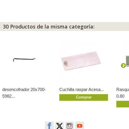
30 Productos de la misma categoría:
desencofrador 20x700-
Cuchilla raspar Acesa...
Rasqu
5982...
0.80
Comprar