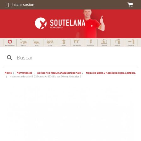
Iniciar sesión
Especialistas en
Campo
Jardín
Forestal
Menaje
Herramientas
Electricidad
Calefacción
Fontanería
Decoración
Home
Herramientas
Accesorios Maquinaria Electroportatil
Hojas de Sierra y Accesorios para Caladora
Hoja sierra de calar B-23 Makita A-85743 Metal 50 mm Unidades 5