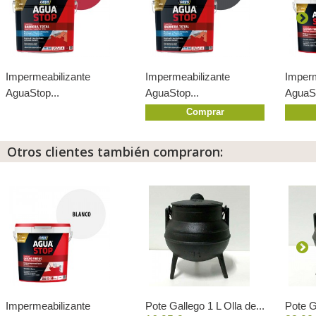
Impermeabilizante
Impermeabilizante
Imperm
AguaStop...
AguaStop...
AguaSt
Comprar
Otros clientes también compraron:
Impermeabilizante
Pote Gallego 1 L Olla de...
Pote Ga