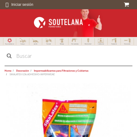
Iniciar sesión
Especialistas en
Campo
Jardín
Forestal
Menaje
Herramientas
Electricidad
Calefacción
Fontanería
Decoración
Home
Decoración
Impermeabilizantes para Filtraciones y Cubiertas
SIKALATEX 0,5lt.ADHESIVO-IMPERMEAE