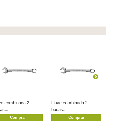
ve combinada 2
Llave combinada 2
Llave comb
as...
bocas...
bocas...
Comprar
Comprar
Co