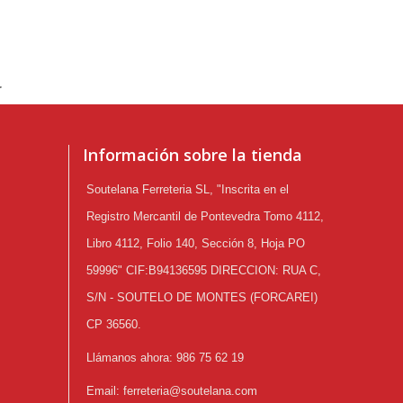
.
Información sobre la tienda
Soutelana Ferreteria SL, "Inscrita en el
Registro Mercantil de Pontevedra Tomo 4112,
Libro 4112, Folio 140, Sección 8, Hoja PO
59996" CIF:B94136595 DIRECCION: RUA C,
S/N - SOUTELO DE MONTES (FORCAREI)
CP 36560.
Llámanos ahora:
986 75 62 19
Email:
ferreteria@soutelana.com