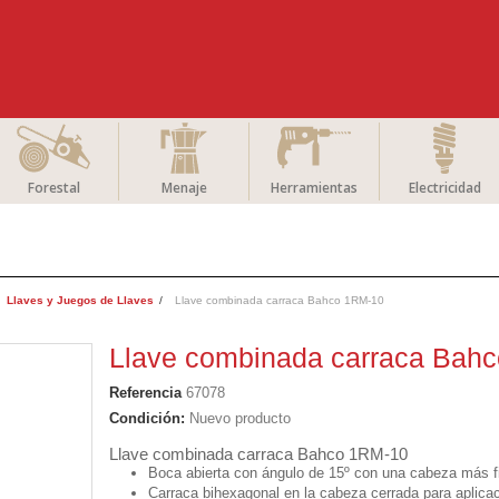
Forestal
Menaje
Herramientas
Electricidad
Llaves y Juegos de Llaves
Llave combinada carraca Bahco 1RM-10
Llave combinada carraca Bah
Referencia
67078
Condición:
Nuevo producto
Llave combinada carraca Bahco 1RM-10
Boca abierta con ángulo de 15º con una cabeza más fi
Carraca bihexagonal en la cabeza cerrada para aplicac