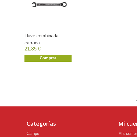
Llave combinada
carraca...
21,85 €
Comprar
Categorías
Mi cue
Campo
Mis comp