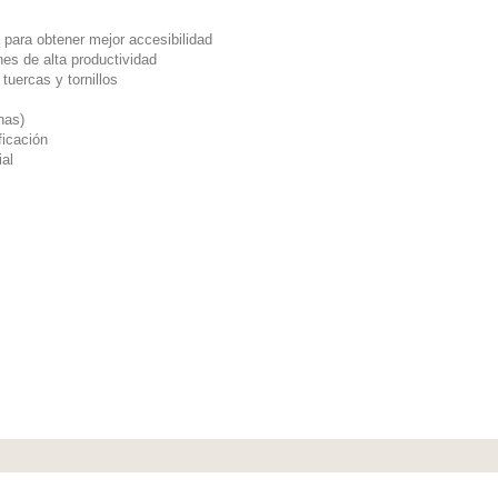
para obtener mejor accesibilidad
es de alta productividad
tuercas y tornillos
has)
ficación
al