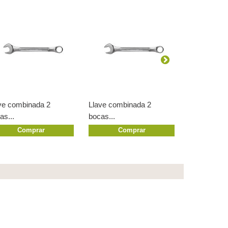
ve combinada 2
Llave combinada 2
Llave comb
as...
bocas...
bocas...
Comprar
Comprar
Co