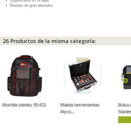
Organizador en la tapa
Ruedas de gran diametro
26 Productos de la misma categoría:
Mochila stanley 95-611
Maleta herramientas
Bolsa 
Alyco...
Stanley