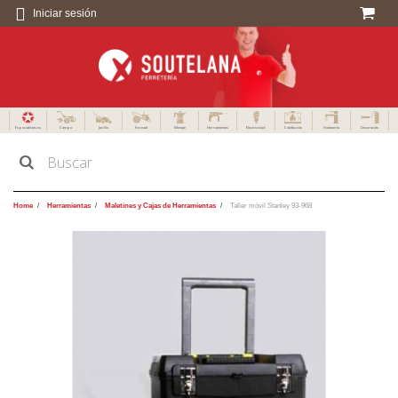
Iniciar sesión
Especialistas en
Campo
Jardín
Forestal
Menaje
Herramientas
Electricidad
Calefacción
Fontanería
Decoración
Home
Herramientas
Maletines y Cajas de Herramientas
Taller móvil Stanley 93-968