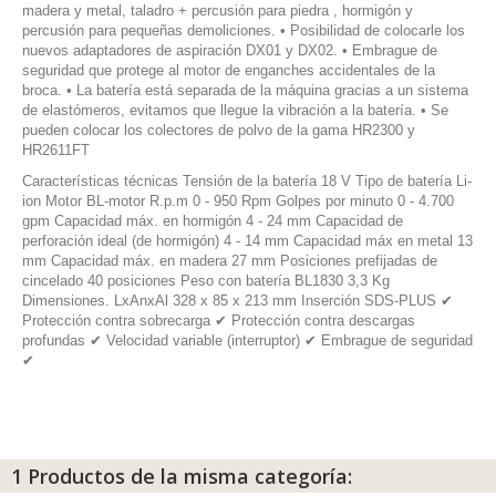
madera y metal, taladro + percusión para piedra , hormigón y
percusión para pequeñas demoliciones. • Posibilidad de colocarle los
nuevos adaptadores de aspiración DX01 y DX02. • Embrague de
seguridad que protege al motor de enganches accidentales de la
broca. • La batería está separada de la máquina gracias a un sistema
de elastómeros, evitamos que llegue la vibración a la batería. • Se
pueden colocar los colectores de polvo de la gama HR2300 y
HR2611FT
Características técnicas Tensión de la batería 18 V Tipo de batería Li-
ion Motor BL-motor R.p.m 0 - 950 Rpm Golpes por minuto 0 - 4.700
gpm Capacidad máx. en hormigón 4 - 24 mm Capacidad de
perforación ideal (de hormigón) 4 - 14 mm Capacidad máx en metal 13
mm Capacidad máx. en madera 27 mm Posiciones prefijadas de
cincelado 40 posiciones Peso con batería BL1830 3,3 Kg
Dimensiones. LxAnxAl 328 x 85 x 213 mm Inserción SDS-PLUS ✔
Protección contra sobrecarga ✔ Protección contra descargas
profundas ✔ Velocidad variable (interruptor) ✔ Embrague de seguridad
✔
1 Productos de la misma categoría: