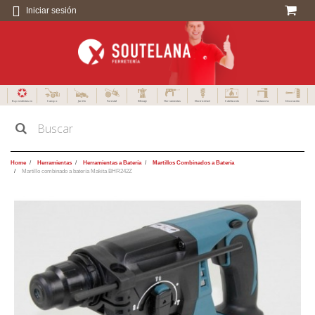
Iniciar sesión
Especialistas en
Campo
Jardín
Forestal
Menaje
Herramientas
Electricidad
Calefacción
Fontanería
Decoración
Home
Herramientas
Herramientas a Batería
Martillos Combinados a Batería
Martillo combinado a batería Makita BHR242Z