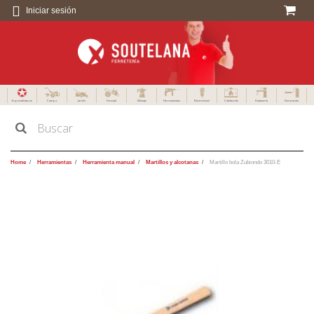
Iniciar sesión
Especialistas en
Campo
Jardín
Forestal
Menaje
Herramientas
Electricidad
Calefacción
Fontanería
Decoración
Home
Herramientas
Herramienta manual
Martillos y alcotanas
Martillo bola Zubiondo 3010-E