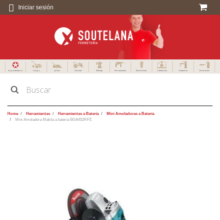
Iniciar sesión
Especialistas en
Campo
Jardín
Forestal
Menaje
Herramientas
Electricidad
Calefacción
Fontanería
Decoración
Home
Herramientas
Herramientas a Batería
Mini Amoladoras a Batería
Mini Amoladora Makita a batería BGA452RFE