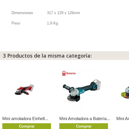
Dimensiones
317 x 129 x 126mm
Peso
1,9 Kg
3 Productos de la misma categoría:
Mini amoladora Einhell...
Mini Amoladora a Batería...
Mini A
Comprar
Comprar