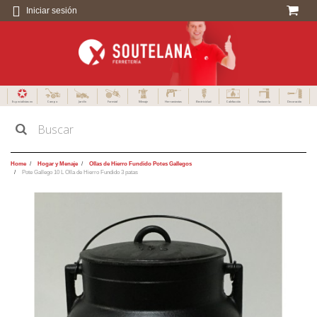
Iniciar sesión
Especialistas en
Campo
Jardín
Forestal
Menaje
Herramientas
Electricidad
Calefacción
Fontanería
Decoración
Home
Hogar y Menaje
Ollas de Hierro Fundido Potes Gallegos
Pote Gallego 10 L Olla de Hierro Fundido 3 patas