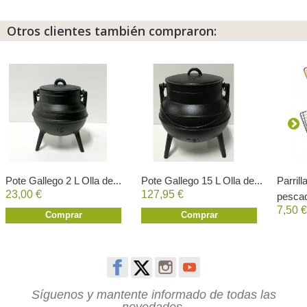
Otros clientes también compraron:
Pote Gallego 2 L Olla de...
Pote Gallego 15 L Olla de...
Parril
23,00 €
127,95 €
pescad
7,50 €
Comprar
Comprar
Síguenos y mantente informado de todas las
novedades.