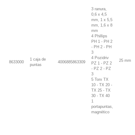
3 ranura,
0,6 x 4,5
mm, 1 x 5,5
mm, 1,6 x 8
mm
4 Phillips
PH 1 - PH 2
- PH 2 - PH
3
4 Pozidriv
1 caja de
25 mm
8633000
4006885863309
PZ 1 - PZ 2
puntas
- PZ 2 - PZ
3
5 Torx TX
10 - TX 20 -
TX 25 - TX
30 - TX 40
1
portapuntas,
magnético