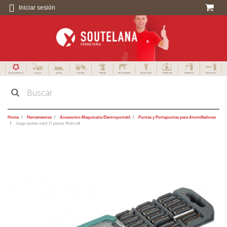
Iniciar sesión
Especialistas en
Campo
Jardín
Forestal
Menaje
Herramientas
Electricidad
Calefacción
Fontanería
Decoración
Home
Herramientas
Accesorios Maquinaria Electroportatil
Puntas y Portapuntas para Atornilladores
Juego puntas solid 17 piezas Wolcraft