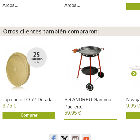
Arcos...
Arcos...
Otros clientes también compraron:
Tapa bote TO 77 Dorada...
Set ANDREU Garcima
Navaja
3,75 €
9,95 €
Paellero...
59,95 €
Comprar
Comprar