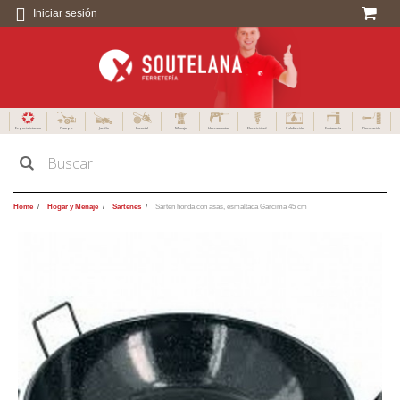
Iniciar sesión
Especialistas en
Campo
Jardín
Forestal
Menaje
Herramientas
Electricidad
Calefacción
Fontanería
Decoración
Home
Hogar y Menaje
Sartenes
Sartén honda con asas, esmaltada Garcima 45 cm