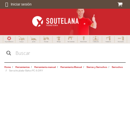
Iniciar sesión
Especialistas en
Campo
Jardín
Forestal
Menaje
Herramientas
Electricidad
Calefacción
Fontanería
Decoración
Home
Herramientas
Herramienta manual
Herramienta Manual
Sierras y Serruchos
Serruchos
Serrucho pladur Bahco PC-6-DRY