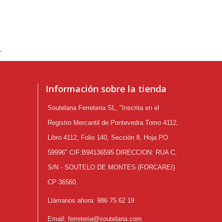
.
Información sobre la tienda
Soutelana Ferreteria SL, "Inscrita en el
Registro Mercantil de Pontevedra Tomo 4112,
Libro 4112, Folio 140, Sección 8, Hoja PO
59996" CIF:B94136595 DIRECCION: RUA C,
S/N - SOUTELO DE MONTES (FORCAREI)
CP 36560.
Llámanos ahora:
986 75 62 19
Email:
ferreteria@soutelana.com