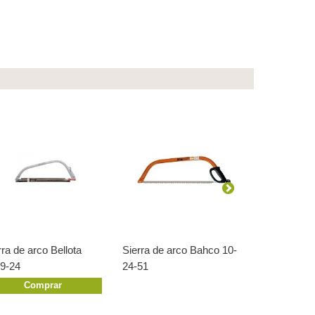
rra de arco Bellota
Sierra de arco Bahco 10-
Hoja sierra
9-24
24-51
Comprar