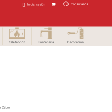
Consúltanos
Iniciar sesión
Calefacción
Fontanería
Decoración
de 22cm