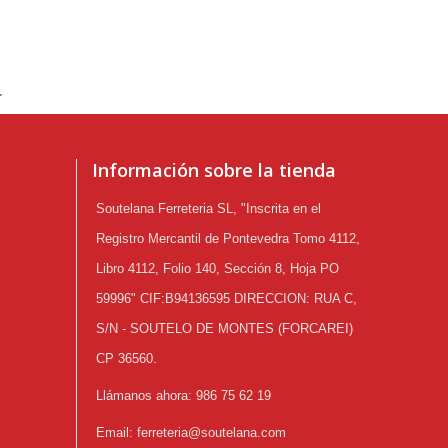
.
Información sobre la tienda
Soutelana Ferreteria SL, "Inscrita en el
Registro Mercantil de Pontevedra Tomo 4112,
Libro 4112, Folio 140, Sección 8, Hoja PO
59996" CIF:B94136595 DIRECCION: RUA C,
S/N - SOUTELO DE MONTES (FORCAREI)
CP 36560.
Llámanos ahora:
986 75 62 19
Email:
ferreteria@soutelana.com