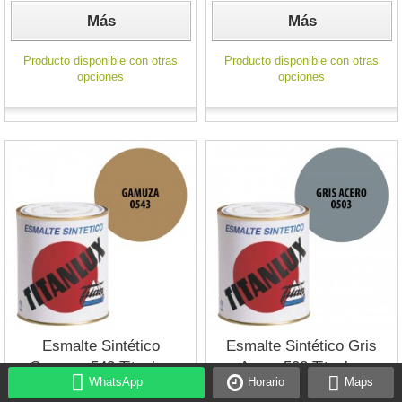
Más
Más
Producto disponible con otras
Producto disponible con otras
opciones
opciones
Esmalte Sintético
Esmalte Sintético Gris
Gamuza 543 Titanlux
Acero 503 Titanlux
WhatsApp
Horario
Maps
Interior-Exterior Brillo
Interior-Exterior Brillo