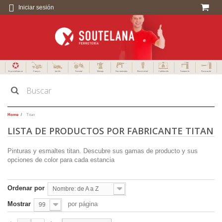
Iniciar sesión
Especialistas en
Campo
Jardín
Forestal
Menaje
Herramientas
Electricidad
Calefacción
Fontanería
Decoración
Home
Titan
LISTA DE PRODUCTOS POR FABRICANTE TITAN
Pinturas y esmaltes titan. Descubre sus gamas de producto y sus
opciones de color para cada estancia
Ordenar por
Nombre: de A a Z
Mostrar
por página
99