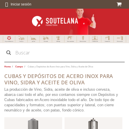
Iniciar sesión
Especialistas en
Campo
Jardín
Forestal
Menaje
Herramientas
Electricidad
Calefacción
Fontanería
Decoración
Home
Campo
Cubas y Depósitos de Acero Inox para Vino, Sidra y Aceite de Oliva
CUBAS Y DEPÓSITOS DE ACERO INOX PARA
VINO, SIDRA Y ACEITE DE OLIVA
La producción de Vino, Sidra, aceite de oliva e incluso cerveza,
abarca casi todo el año, por eso contamos siempre con Depósitos y
Cubas fabricados en Acero inoxidable todo el año. De todo tipo de
capacidades y formatos; con puertas superior y lateral, con cierre
neumático y de aceite, con patas, fondo cónico.