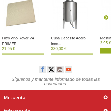
Filtro vino Rover V4
Cuba Depósito Acero
Mostím
3,95 €
PRIMER...
Inox...
21,95 €
330,00 €
Comprar
Comprar
Síguenos y mantente informado de todas las
novedades.
Mi cuenta
Información