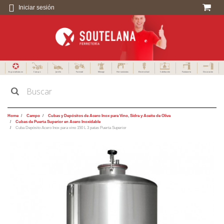
Iniciar sesión
Especialistas en
Campo
Jardín
Forestal
Menaje
Herramientas
Electricidad
Calefacción
Fontanería
Decoración
Home
Campo
Cubas y Depósitos de Acero Inox para Vino, Sidra y Aceite de Oliva
Cubas de Puerta Superior en Acero Inoxidable
Cuba Depósito Acero Inox para vino 150 L 3 patas Puerta Superior