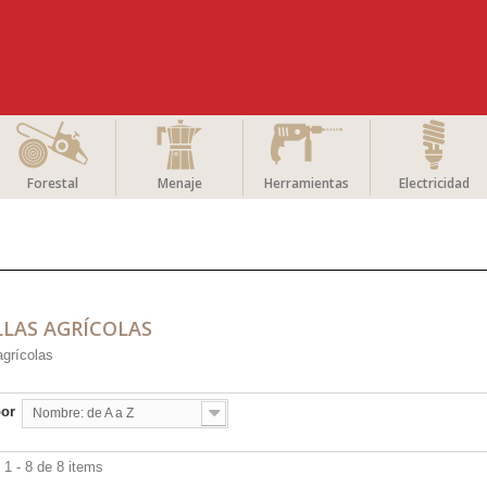
Forestal
Menaje
Herramientas
Electricidad
LLAS AGRÍCOLAS
agrícolas
por
Nombre: de A a Z
1 - 8 de 8 items