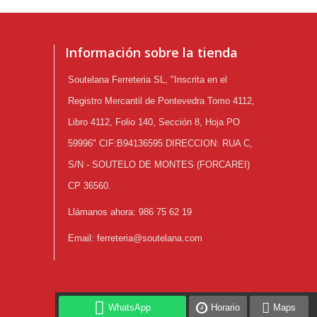
Información sobre la tienda
Soutelana Ferreteria SL, "Inscrita en el
Registro Mercantil de Pontevedra Tomo 4112,
Libro 4112, Folio 140, Sección 8, Hoja PO
59996" CIF:B94136595 DIRECCION: RUA C,
S/N - SOUTELO DE MONTES (FORCAREI)
CP 36560.
Llámanos ahora:
986 75 62 19
Email:
ferreteria@soutelana.com
WhatsApp
Horario
Maps