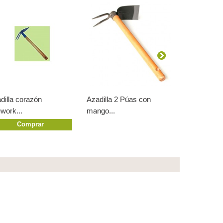
dilla corazón
Azadilla 2 Púas con
Azadilla co
work...
mango...
Orework...
Comprar