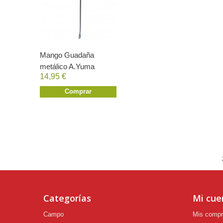
Mango Guadaña
metálico A.Yuma
14,95 €
Comprar
Categorías
Mi cue
Campo
Mis comp