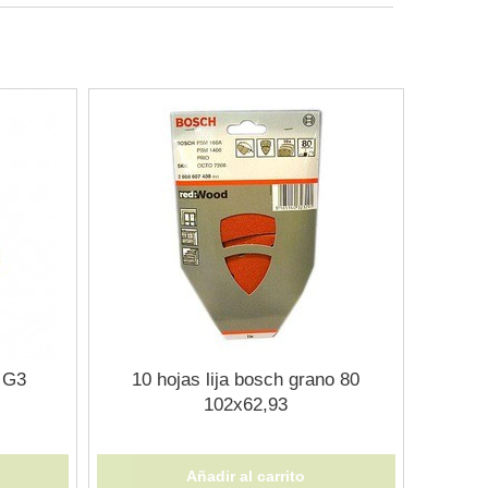
 G3
10 hojas lija bosch grano 80
102x62,93
Añadir al carrito