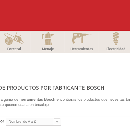
Forestal
Menaje
Herramientas
Electricidad
 DE PRODUCTOS POR FABRICANTE BOSCH
 la gama de
herramientas Bosch
encontrarás los productos que necesitas ta
e quieren usarla en bricolaje
por
Nombre: de A a Z