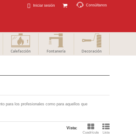
Consúltanos
Iniciar sesión
Calefacción
Fontanería
Decoración
nto para los profesionales como para aquellos que
Vista:
Cuadrícula
Lista