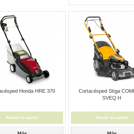
acésped Honda HRE 370
Cortacésped Stiga COM
SVEQ H
Añadir al carrito
Añadir al carrito
Más
Más