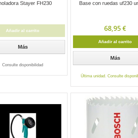
oladora Stayer FH230
Base con ruedas uf230 un
68,95 €
Añadir al carrito
Añadir al carrito
Más
Más
Consulte disponibilidad
Última unidad. Consulte disponib