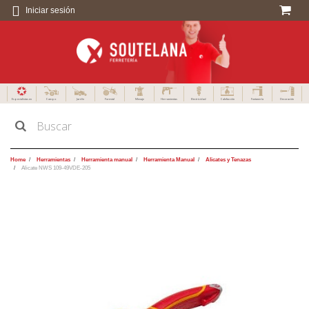
Iniciar sesión
Especialistas en
Campo
Jardín
Forestal
Menaje
Herramientas
Electricidad
Calefacción
Fontanería
Decoración
Home
Herramientas
Herramienta manual
Herramienta Manual
Alicates y Tenazas
Alicate NWS 109-49VDE-205