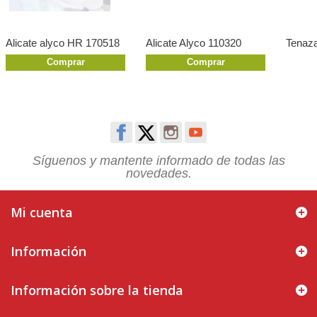
Alicate alyco HR 170518
Alicate Alyco 110320
Tenaz
Comprar
Comprar
Síguenos y mantente informado de todas las
novedades.
Mi cuenta
Información
Información sobre la tienda