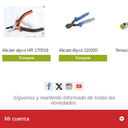
Alicate alyco HR 170518
Alicate Alyco 110320
Tenaz
Comprar
Comprar
Síguenos y mantente informado de todas las
novedades.
Mi cuenta