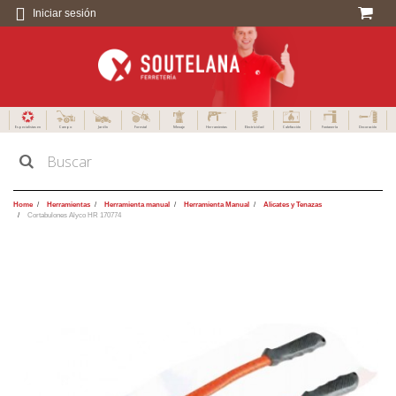
Iniciar sesión
Especialistas en
Campo
Jardín
Forestal
Menaje
Herramientas
Electricidad
Calefacción
Fontanería
Decoración
Home
Herramientas
Herramienta manual
Herramienta Manual
Alicates y Tenazas
Cortabulones Alyco HR 170774