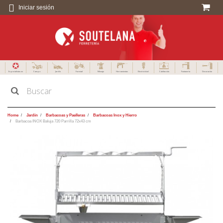
Iniciar sesión
Especialistas en
Campo
Jardín
Forestal
Menaje
Herramientas
Electricidad
Calefacción
Fontanería
Decoración
Home
Jardín
Barbacoas y Paelleras
Barbacoas Inox y Hierro
Barbacoa INOX Baluja 720 Parrilla 72x43 cm